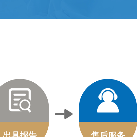
出具报告
售后服务