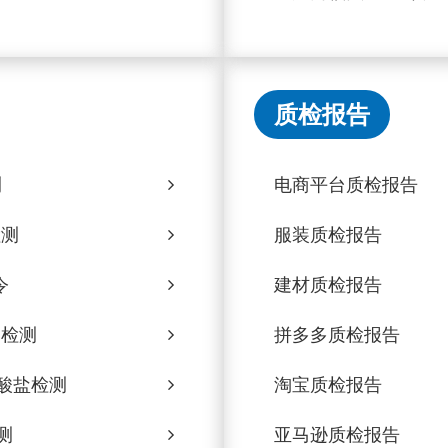
质检报告
测
电商平台质检报告
检测
服装质检报告
令
建材质检报告
d检测
拼多多质检报告
酸盐检测
淘宝质检报告
测
亚马逊质检报告