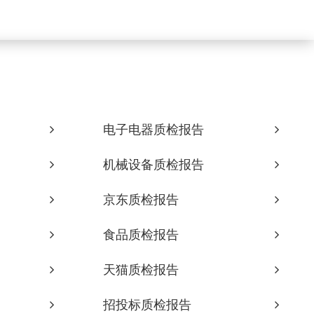
电子电器质检报告
机械设备质检报告
京东质检报告
食品质检报告
天猫质检报告
招投标质检报告