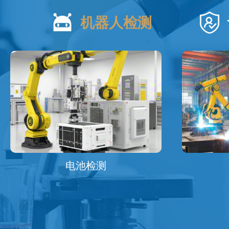
机器人检测
噪声检测