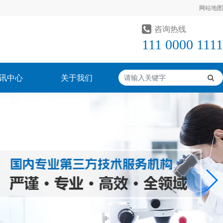
网站地图
咨询热线
111 0000 1111
讯中心
关于我们