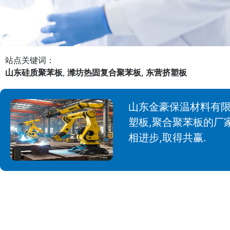
站点关键词：
山东硅质聚苯板
,
潍坊热固复合聚苯板
,
东营挤塑板
山东金豪保温材料有限
塑板,聚合聚苯板的厂家
相进步,取得共赢.