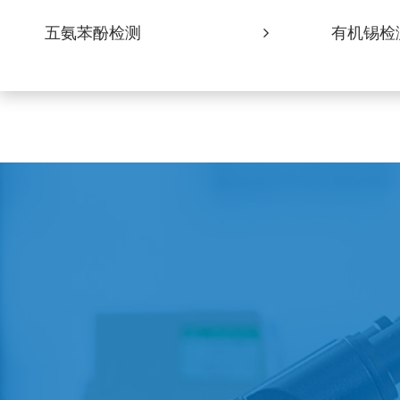
五氨苯酚检测
有机锡检